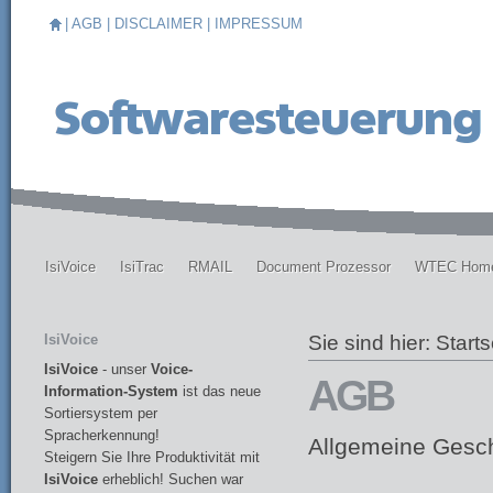
|
AGB
|
DISCLAIMER
|
IMPRESSUM
IsiVoice
IsiTrac
RMAIL
Document Prozessor
WTEC Hom
IsiVoice
Sie sind hier:
Starts
IsiVoice
- unser
Voice-
AGB
Information-System
ist das neue
Sortiersystem per
Spracherkennung!
Allgemeine Gesc
Steigern Sie Ihre Produktivität mit
IsiVoice
erheblich! Suchen war