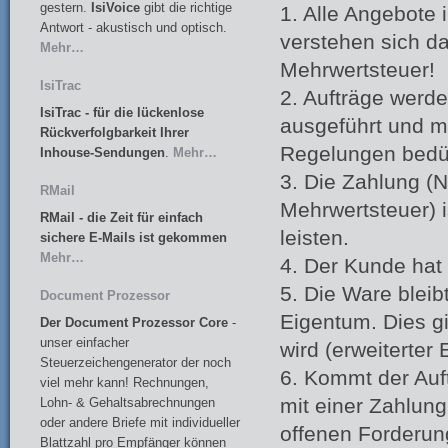
gestern.
IsiVoice
gibt die richtige
1. Alle Angebote 
Antwort - akustisch und optisch.
verstehen sich d
Mehr…
Mehrwertsteuer!
IsiTrac
2. Aufträge wer
IsiTrac
- für die lückenlose
ausgeführt und m
Rückverfolgbarkeit Ihrer
Regelungen bedür
Inhouse-Sendungen
.
Mehr…
3. Die Zahlung (N
RMail
Mehrwertsteuer) 
RMail - die Zeit für einfach
leisten.
sichere E-Mails ist gekommen
Mehr…
4. Der Kunde hat
5. Die Ware bleib
Document Prozessor
Eigentum. Dies gi
Der Document Prozessor Core
-
unser einfacher
wird (erweiterter
Steuerzeichengenerator der noch
6. Kommt der Auf
viel mehr kann! Rechnungen,
mit einer Zahlung
Lohn- & Gehaltsabrechnungen
oder andere Briefe mit individueller
offenen Forderun
Blattzahl pro Empfänger können