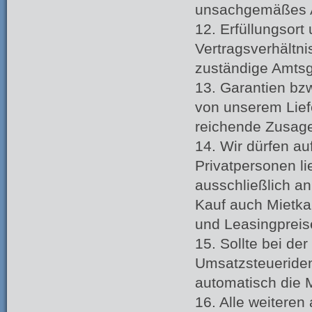
unsachgemäßes A
12. Erfüllungsort
Vertragsverhältni
zuständige Amtsg
13. Garantien bz
von unserem Lief
reichende Zusage
14. Wir dürfen au
Privatpersonen li
ausschließlich a
Kauf auch Mietka
und Leasingpreise
15. Sollte bei de
Umsatzsteueride
automatisch die 
16. Alle weitere