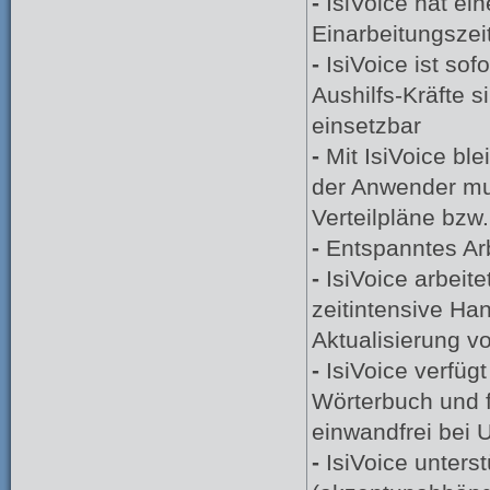
-
IsiVoice hat ei
Einarbeitungszei
-
IsiVoice ist sofo
Aushilfs-Kräfte s
einsetzbar
-
Mit IsiVoice bl
der Anwender mu
Verteilpläne bzw.
-
Entspanntes Arbe
-
IsiVoice arbeit
zeitintensive Han
Aktualisierung v
-
IsiVoice verfüg
Wörterbuch und f
einwandfrei bei
-
IsiVoice unters