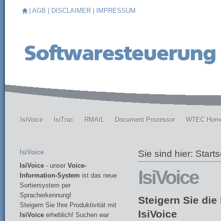
|
AGB
|
DISCLAIMER
|
IMPRESSUM
IsiVoice
IsiTrac
RMAIL
Document Prozessor
WTEC Hom
IsiVoice
Sie sind hier:
Starts
IsiVoice
- unser
Voice-
IsiVoice
Information-System
ist das neue
Sortiersystem per
Spracherkennung!
Steigern Sie die 
Steigern Sie Ihre Produktivität mit
IsiVoice
IsiVoice
erheblich! Suchen war