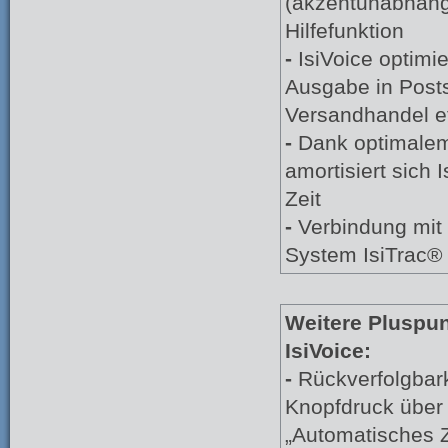
(akzentunabhäng
Hilfefunktion
-
IsiVoice optimi
Ausgabe in Postst
Versandhandel e
-
Dank optimalem 
amortisiert sich 
Zeit
-
Verbindung mit
System IsiTrac®
Weitere Pluspu
IsiVoice:
-
Rückverfolgbark
Knopfdruck über
„Automatisches 