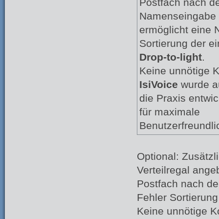
Postfach nach d
Namenseingabe a
ermöglicht eine N
Sortierung der e
Drop-to-light
.
Keine unnötige K
IsiVoice
wurde au
die Praxis entwic
für maximale
Benutzerfreundlic
Optional: Zusätzl
Verteilregal ang
Postfach nach de
Fehler Sortierung
Keine unnötige Ko