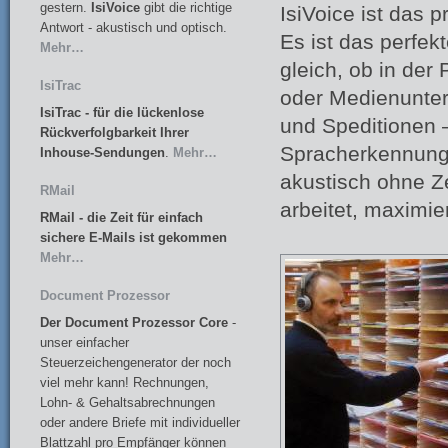
gestern.
IsiVoice
gibt die richtige
IsiVoice ist das 
Antwort - akustisch und optisch.
Es ist das perfek
Mehr…
gleich, ob in der
IsiTrac
oder Medienunter
IsiTrac
- für die lückenlose
und Speditionen –
Rückverfolgbarkeit Ihrer
Spracherkennung 
Inhouse-Sendungen
.
Mehr…
akustisch ohne Z
RMail
arbeitet, maximie
RMail - die Zeit für einfach
sichere E-Mails ist gekommen
Mehr…
Document Prozessor
Der Document Prozessor Core
-
unser einfacher
Steuerzeichengenerator der noch
viel mehr kann! Rechnungen,
Lohn- & Gehaltsabrechnungen
oder andere Briefe mit individueller
Blattzahl pro Empfänger können