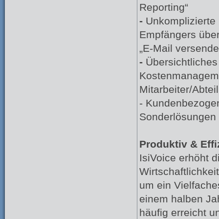
Reporting“
-
Unkomplizierte 
Empfängers über
„E-Mail versende
-
Übersichtliches
Kostenmanageme
Mitarbeiter/Abtei
- Kundenbezoge
Sonderlösungen 
Produktiv & Effi
IsiVoice erhöht d
Wirtschaftlichkeit
um ein Vielfaches
einem halben Jah
häufig erreicht 